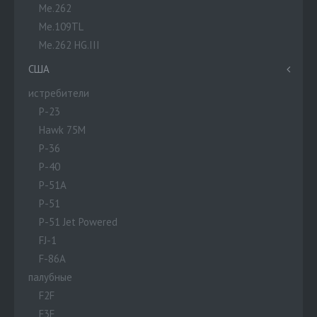
Me.262
Me.109TL
Me.262 HG.III
США
истребители
P-23
Hawk 75M
P-36
P-40
P-51A
P-51
P-51 Jet Powered
FJ-1
F-86A
палубные
F2F
F3F