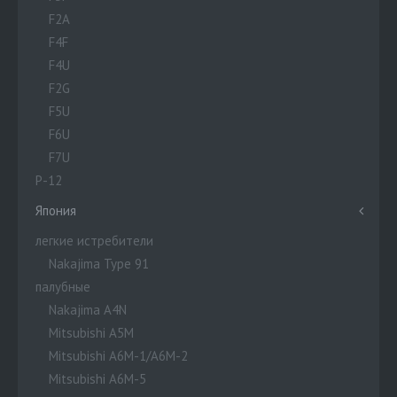
F2A
F4F
F4U
F2G
F5U
F6U
F7U
P-12
Япония
легкие истребители
Nakajima Type 91
палубные
Nakajima A4N
Mitsubishi A5M
Mitsubishi A6M-1/A6M-2
Mitsubishi A6M-5