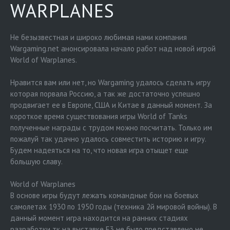
WARPLANES
Не безызвестная и широко любимая нами компания
Wargaming.net анонсировала начало работ над новой игрой
World of Warplanes.
Нравится вам или нет, но Wargaming удалось сделать игру
которая порвала Россию, а так же достаточно успешно
продвигает ее в Европе, США и Китае в данный момент. За
короткое время существования игры World of Tanks
полученные награды с трудом можно посчитать. Только им
пожалуй так удачно удалось совместить историю и игру.
Будем надеяться на то, что новая игра отыщет еще
большую славу.
World of Warplanes
В основе игры будут лежать командные бои на боевых
самолетах 1930 по 1950 годы (техника 2й мировой войны). В
данный момент игра находится на ранних стадиях
разработки тк на выставке E3 не было представлено не