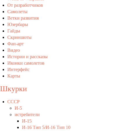
От разработчиков
Cамолеты
Ветки развития
Юзербары
Гайды
Скриншоты
Фан-арт
Видео
Истории и рассказы
Иконки самолетов
Интерфейс
Карты
Шкурки
СССР
И-5
истребители
И-15
И-16 Тип 5/И-16 Тип 10