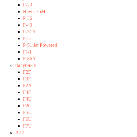
P-23
Hawk 75M
P-36
P-40
P-51A
P-51
P-51 Jet Powered
FJ-1
F-86A
палубные
F2F
F3F
F2A
F4F
F4U
F2G
F5U
F6U
F7U
P-12