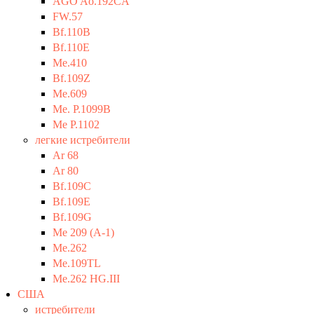
AGO Ao.192CA
FW.57
Bf.110B
Bf.110E
Me.410
Bf.109Z
Me.609
Me. P.1099B
Me P.1102
легкие истребители
Ar 68
Ar 80
Bf.109C
Bf.109E
Bf.109G
Me 209 (A-1)
Me.262
Me.109TL
Me.262 HG.III
США
истребители