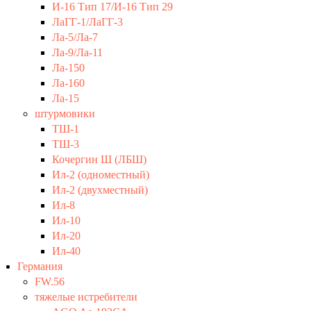
И-16 Тип 17/И-16 Тип 29
ЛаГГ-1/ЛаГГ-3
Ла-5/Ла-7
Ла-9/Ла-11
Ла-150
Ла-160
Ла-15
штурмовики
ТШ-1
ТШ-3
Кочергин Ш (ЛБШ)
Ил-2 (одноместный)
Ил-2 (двухместный)
Ил-8
Ил-10
Ил-20
Ил-40
Германия
FW.56
тяжелые истребители