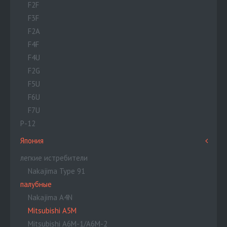
F2F
F3F
F2A
F4F
F4U
F2G
F5U
F6U
F7U
P-12
Япония
легкие истребители
Nakajima Type 91
палубные
Nakajima A4N
Mitsubishi A5M
Mitsubishi A6M-1/A6M-2