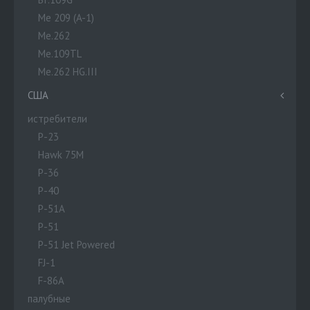
Me 209 (A-1)
Me.262
Me.109TL
Me.262 HG.III
США
истребители
P-23
Hawk 75M
P-36
P-40
P-51A
P-51
P-51 Jet Powered
FJ-1
F-86A
палубные