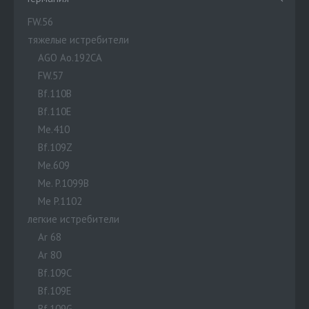
FW.56
тяжелые истребители
AGO Ao.192CA
FW.57
Bf.110B
Bf.110E
Me.410
Bf.109Z
Me.609
Me. P.1099B
Me P.1102
легкие истребители
Ar 68
Ar 80
Bf.109C
Bf.109E
Bf.109G