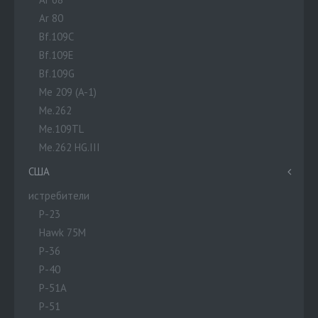
Ar 80
Bf.109C
Bf.109E
Bf.109G
Me 209 (A-1)
Me.262
Me.109TL
Me.262 HG.III
США
истребители
P-23
Hawk 75M
P-36
P-40
P-51A
P-51