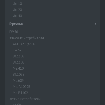
Ил-10
Ил-20
Ил-40
Германия
FW.56
тяжелые истребители
AGO Ao.192CA
FW.57
Bf.110B
Bf.110E
Me.410
Bf.109Z
Me.609
Me. P.1099B
Me P.1102
легкие истребители
Ar 68