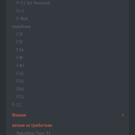
P-51 Jet Powered
FJ-1
F-86A
палубные
F2F
F3F
F2A
F4F
F4U
F2G
F5U
F6U
F7U
P-12
Япония
легкие истребители
Nakajima Type 91