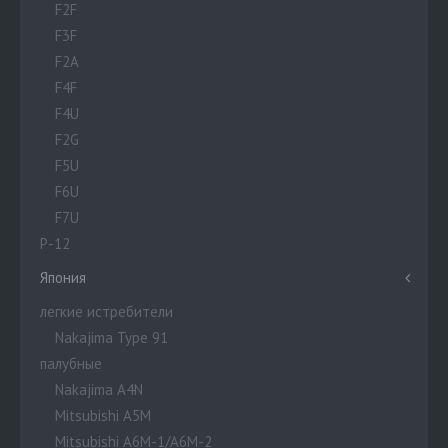
F2F
F3F
F2A
F4F
F4U
F2G
F5U
F6U
F7U
P-12
Япония
легкие истребители
Nakajima Type 91
палубные
Nakajima A4N
Mitsubishi A5M
Mitsubishi A6M-1/A6M-2