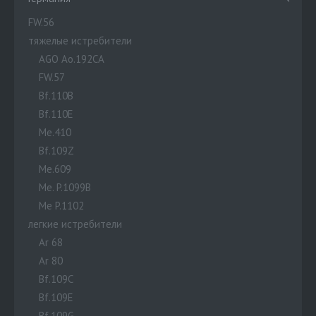
FW.56
тяжелые истребители
AGO Ao.192CA
FW.57
Bf.110B
Bf.110E
Me.410
Bf.109Z
Me.609
Me. P.1099B
Me P.1102
легкие истребители
Ar 68
Ar 80
Bf.109C
Bf.109E
Bf.109G