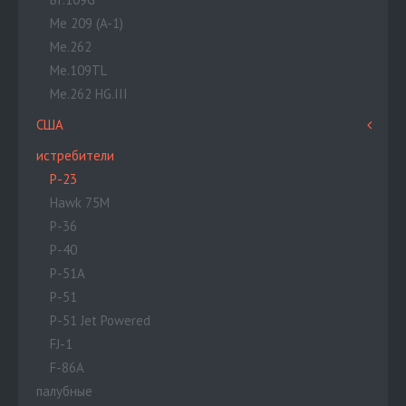
Me 209 (A-1)
Me.262
Me.109TL
Me.262 HG.III
США
истребители
P-23
Hawk 75M
P-36
P-40
P-51A
P-51
P-51 Jet Powered
FJ-1
F-86A
палубные