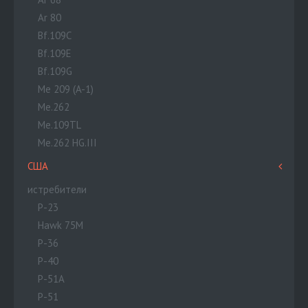
Ar 80
Bf.109C
Bf.109E
Bf.109G
Me 209 (A-1)
Me.262
Me.109TL
Me.262 HG.III
США
истребители
P-23
Hawk 75M
P-36
P-40
P-51A
P-51