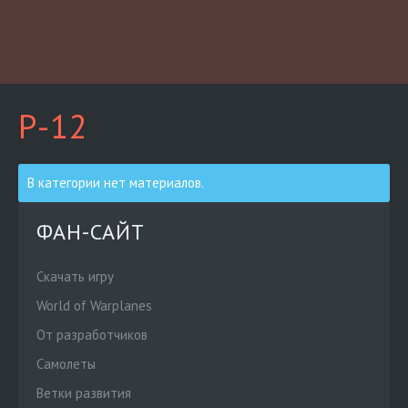
P-12
В категории нет материалов.
ФАН-САЙТ
Скачать игру
World of Warplanes
От разработчиков
Cамолеты
Ветки развития