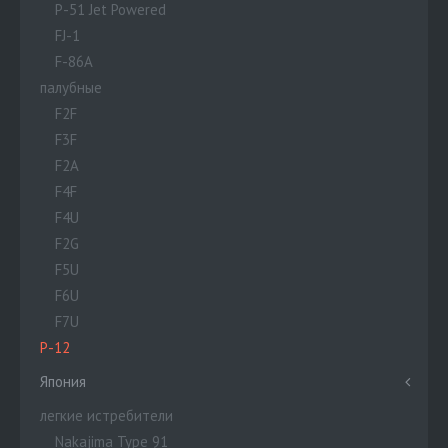
P-51 Jet Powered
FJ-1
F-86A
палубные
F2F
F3F
F2A
F4F
F4U
F2G
F5U
F6U
F7U
P-12
Япония
легкие истребители
Nakajima Type 91