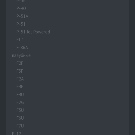
P-36
P-40
P-51A
P-51
P-51 Jet Powered
FJ-1
F-86A
палубные
F2F
F3F
F2A
F4F
F4U
F2G
F5U
F6U
F7U
P-12