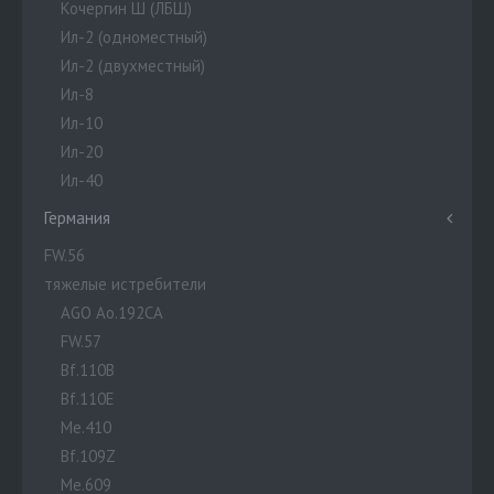
Кочергин Ш (ЛБШ)
Ил-2 (одноместный)
Ил-2 (двухместный)
Ил-8
Ил-10
Ил-20
Ил-40
Германия
FW.56
тяжелые истребители
AGO Ao.192CA
FW.57
Bf.110B
Bf.110E
Me.410
Bf.109Z
Me.609