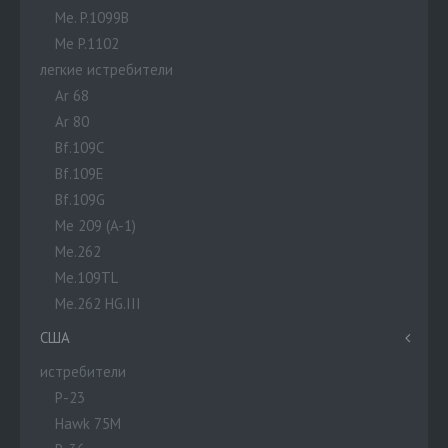
Me. P.1099B
Me P.1102
легкие истребители
Ar 68
Ar 80
Bf.109C
Bf.109E
Bf.109G
Me 209 (A-1)
Me.262
Me.109TL
Me.262 HG.III
США
истребители
P-23
Hawk 75M