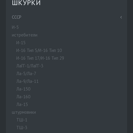
ШКУРКИ
СССР
И-5
истребители
И-15
И-16 Тип 5/И-16 Тип 10
И-16 Тип 17/И-16 Тип 29
ЛаГГ-1/ЛаГГ-3
Ла-5/Ла-7
Ла-9/Ла-11
Ла-150
Ла-160
Ла-15
штурмовики
ТШ-1
ТШ-3