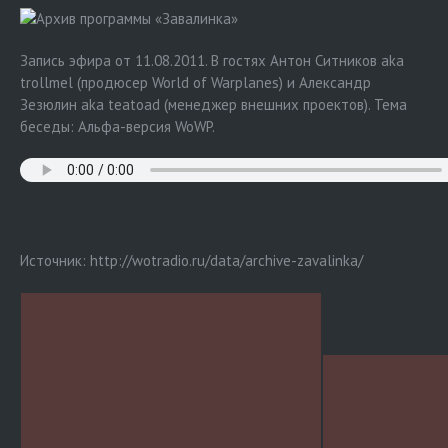
Архив программы «Завалинка»
Запись эфира от 11.08.2011. В гостях Антон Ситников aka
trollmel (продюсер World of Warplanes) и Александр
Зезюлин aka teatoad (менеджер внешних проектов). Тема
беседы: Альфа-версия WoWP.
Источник: http://wotradio.ru/data/archive-zavalinka/