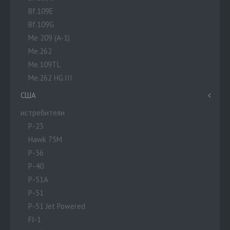
Bf.109E
Bf.109G
Me 209 (A-1)
Me.262
Me.109TL
Me.262 HG.III
США
истребители
P-23
Hawk 75M
P-36
P-40
P-51A
P-51
P-51 Jet Powered
FJ-1