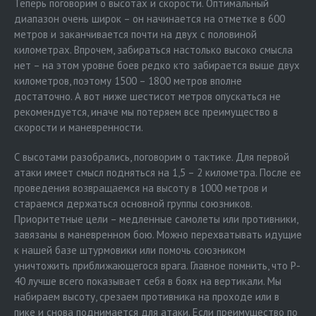
Теперь поговорим о высотах и скорости. Оптимальный
диапазон очень широк – он начинается на отметке в 600
метров и заканчивается почти на двух с половиной
километрах. Впрочем, забираться настолько высоко смысла
нет – на этом уровне боев редко кто забирается выше двух
километров, поэтому 1500 – 1800 метров вполне
достаточно. А вот ниже шестисот метров опускаться не
рекомендуется, иначе мы потеряем все преимущество в
скорости и маневренности.
С высотами разобрались, поговорим о тактике. Для первой
атаки имеет смысл подняться на 1,5 – 2 километра. После ее
проведения возвращаемся на высоту в 1000 метров и
стараемся держаться основной группы союзников.
Приоритетные цели – медленные самолеты или противники,
завязаны в маневренном бою. Можно перехватывать идущие
к нашей базе штурмовики или помочь союзником
уничтожить приближающегося врага. Главное помнить, что P-
40 лучше всего показывает себя в боях на вертикали. Мы
набираем высоту, срезаем противника на проходе или в
пике и снова поднимается для атаки. Если преимущество по