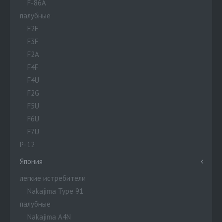
F-86A
палубные
F2F
F3F
F2A
F4F
F4U
F2G
F5U
F6U
F7U
P-12
Япония
легкие истребители
Nakajima Type 91
палубные
Nakajima A4N