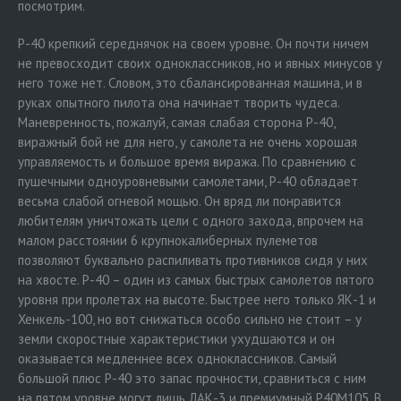
посмотрим.
P-40 крепкий середнячок на своем уровне. Он почти ничем
не превосходит своих одноклассников, но и явных минусов у
него тоже нет. Словом, это сбалансированная машина, и в
руках опытного пилота она начинает творить чудеса.
Маневренность, пожалуй, самая слабая сторона P-40,
виражный бой не для него, у самолета не очень хорошая
управляемость и большое время виража. По сравнению с
пушечными одноуровневыми самолетами, P-40 обладает
весьма слабой огневой мощью. Он вряд ли понравится
любителям уничтожать цели с одного захода, впрочем на
малом расстоянии 6 крупнокалиберных пулеметов
позволяют буквально распиливать противников сидя у них
на хвосте. P-40 – один из самых быстрых самолетов пятого
уровня при пролетах на высоте. Быстрее него только ЯК-1 и
Хенкель-100, но вот снижаться особо сильно не стоит – у
земли скоростные характеристики ухудшаются и он
оказывается медленнее всех одноклассников. Самый
большой плюс P-40 это запас прочности, сравниться с ним
на пятом уровне могут лишь ЛАК-3 и премиумный Р40М105. В