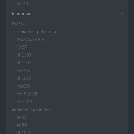
Ил-40
Германия
FW.56
тяжелые истребители
AGO Ao.192CA
FW.57
Bf.110B
Bf.110E
Me.410
Bf.109Z
Me.609
Me. P.1099B
Me P.1102
легкие истребители
Ar 68
Ar 80
Bf.109C