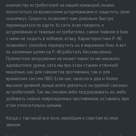
количеству истребителей за нашей командой, можно
поохотиться за вражескими штурмовиками и защитить свою
«наземку». Скорость позволяет нам довольно быстро
перемещаться по карте. Кстати, если говорить о
штурмовиках и тяжелых истребителях, самое главное в бою
с ними не ходить в лобовую атаку. Характеристики P-40
позволяют спокойно перекрутить их в виражном бою. А вот
по наземным целям на P-40 работать бессмысленно.
Пулеметное вооружение не может нанести им никакого
адекватного урона, зато мы при этом станем отличной
мишенью, как для самолетов противника, так и для
вражеских систем ПВО. Если нас занесло в два и более
высоких уровней, лучше всего увязаться за группой союзных
истребителей. Так мы сможем либо поддерживать их, либо
добивать сильно поврежденных противников, оставаясь при
этом относительно целыми.
Когда с тактикой все ясно, перейдем к советам по игре
звеном.