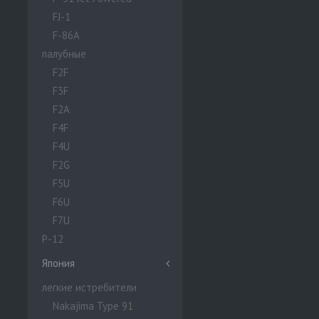
FJ-1
F-86A
палубные
F2F
F3F
F2A
F4F
F4U
F2G
F5U
F6U
F7U
P-12
Япония
легкие истребители
Nakajima Type 91