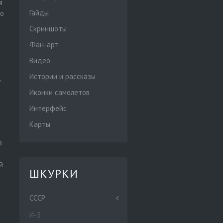
я
Гайды
но
Скриншоты
Фан-арт
Видео
Истории и рассказы
д
Иконки самолетов
Интерфейс
Карты
в
й
ШКУРКИ
СССР
И-5