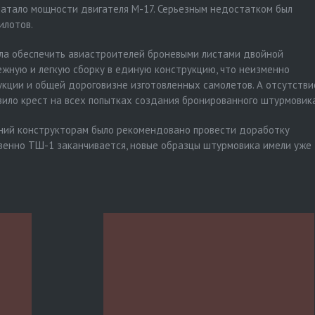
ватало мощности двигателя М-17. Серьезным недостатком был
илотов.
ла обеспечить авиастроителей броневыми листами двойной
ежную и легкую сборку в единую конструкцию, что неизменно
укции и общей дороговизне изготовленных самолетов. А отсутстви
вило крест на всех попытках создания бронированного штурмовика
ний конструкторам было рекомендовано провести доработку
венно ТШ-1 заканчивается, новые образцы штурмовика имели уже