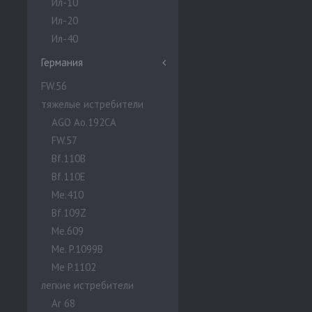
Ил-10
Ил-20
Ил-40
Германия
FW.56
тяжелые истребители
AGO Ao.192CA
FW.57
Bf.110B
Bf.110E
Me.410
Bf.109Z
Me.609
Me. P.1099B
Me P.1102
легкие истребители
Ar 68