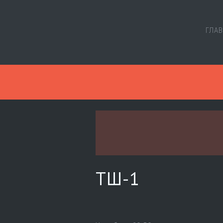
ГЛА
ТШ-1