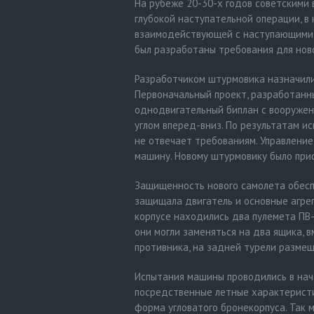
На рубеже 20-30-х годов советскими
глубокой наступательной операции, в
взаимодействующей с наступающими 
был разработаны требования для но
Разработчиком штурмовика назначили
Первоначальный проект, разработанны
однодвигательный биплан с вооружен
углом вперед-вниз. По результатам и
не отвечает требованиям. Управлени
машину. Новому штурмовику было при
Защищенность нового самолета обесп
защищала двигатель и основные агре
корпусе находились два пулемета ПВ-
они могли заменяться на два ящика, 
противника, на задней турели размещ
Испытания машины проводились в нача
посредственные летные характеристи
форма угловатого бронекорпуса. Так м