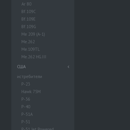
Ar 80
Bf.109C
Bf.109E
Bf.109G
Me 209 (A-1)
Me.262
Me.109TL
Me.262 HG.III
США
истребители
P-23
Hawk 75M
P-36
P-40
P-51A
P-51
P-51 Jet Powered