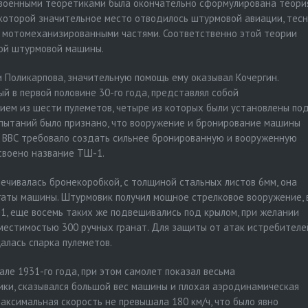
 военными теоретиками была окончательно сформулирована теори
 которой значительное место отводилось штурмовой авиации, тес
мотомеханизированными частями. Соответственно этой теории
вой штурмовой машины.
 Поликарпова, значительную помощь ему оказывал Кочергин.
й в первой половине 30-го года, представлял собой
ием из шести пулеметов, четыре из которых были установлены по
спытаний было признано, что вооружение и бронирование машины
е ВВС требовало создать сильнее бронированную и вооруженную
своено название ТШ-1.
ечивалась бронекоробкой, с толщиной стальных листов 6мм, она
гаты машины. Штурмовик получил мощное стрелковое вооружение, 
1, еще восемь таких же подвешивались под крылом, при желании
вместимостью 300 ручных гранат. Для защиты от атак истребителе
алась спарка пулеметов.
ле 1931-го года, при этом самолет показал весьма
ки, сказывался большой вес машины и плохая аэродинамическая
аксимальная скорость не превышала 180 км/ч, что было явно