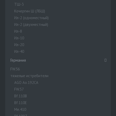
ТШ-3
Кочергин Ш (ЛБШ)
Ил-2 (одноместный)
Ил-2 (двухместный)
Ил-8
Ил-10
Ил-20
Ил-40
Германия
FW.56
тяжелые истребители
AGO Ao.192CA
FW.57
Bf.110B
Bf.110E
Me.410