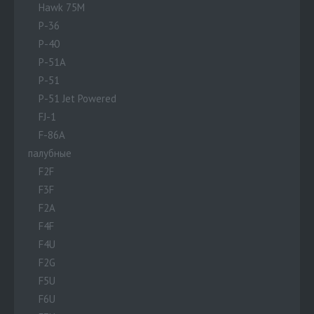
Hawk 75M
P-36
P-40
P-51A
P-51
P-51 Jet Powered
FJ-1
F-86A
палубные
F2F
F3F
F2A
F4F
F4U
F2G
F5U
F6U