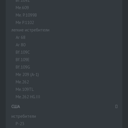
Bf.109Z
Me.609
Me. P.1099B
Me P.1102
легкие истребители
Ar 68
Ar 80
Bf.109C
Bf.109E
Bf.109G
Me 209 (A-1)
Me.262
Me.109TL
Me.262 HG.III
США
истребители
P-23