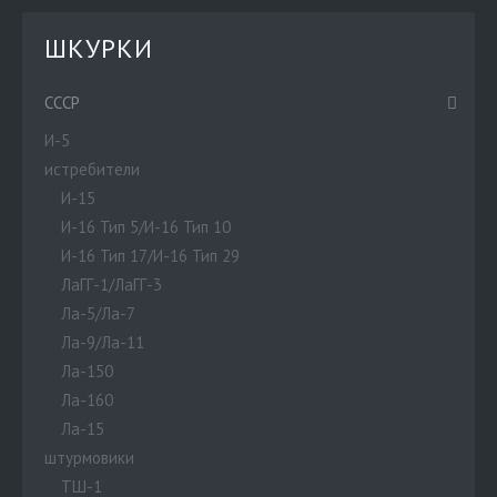
ШКУРКИ
СССР
И-5
истребители
И-15
И-16 Тип 5/И-16 Тип 10
И-16 Тип 17/И-16 Тип 29
ЛаГГ-1/ЛаГГ-3
Ла-5/Ла-7
Ла-9/Ла-11
Ла-150
Ла-160
Ла-15
штурмовики
ТШ-1